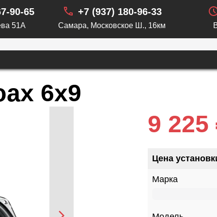
67-90-65
+7 (937) 180-96-33
ва 51А
Самара, Московское Ш., 16км
oax 6x9
9 225
Цена установк
Марка
Модель