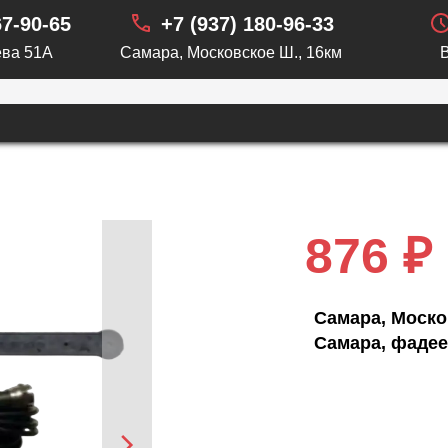
67-90-65
+7 (937) 180-96-33
ва 51А
Самара, Московское Ш., 16км
5
876 ₽
Самара, Моско
Самара, фадее