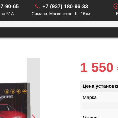
67-90-65
+7 (937) 180-96-33
ва 51А
Самара, Московское Ш., 16км
1 550
Цена установк
Марка
Модель