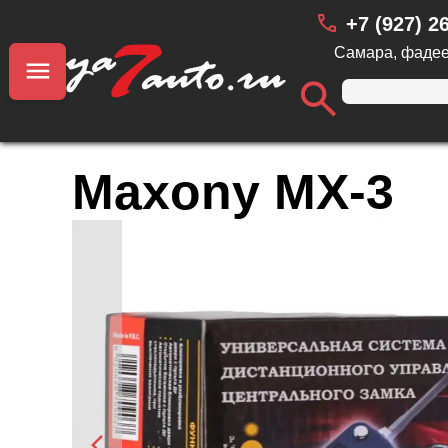
+7 (927) 2
Самара, фадее
Maxony MX-3