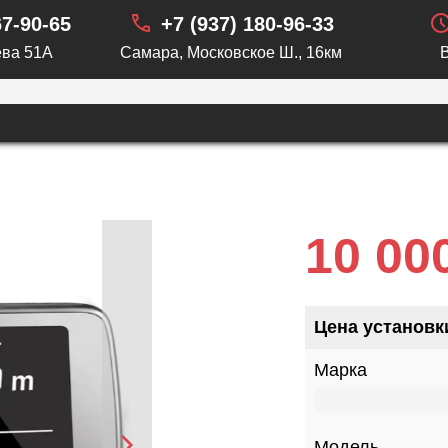
67-90-65
+7 (937) 180-96-33
ва 51А
Самара, Московское Ш., 16км
10 00
Цена установк
Марка
Модель