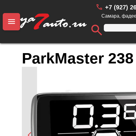
+7 (927) 2
Самара, фадее
ParkMaster 238