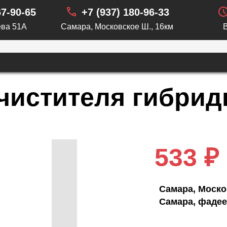
67-90-65
+7 (937) 180-96-33
ва 51А
Самара, Московское Ш., 16км
чистителя гибрид
533 ₽
Самара, Моско
Самара, фадее