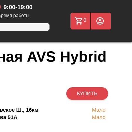
9:00-19:00
Время работы
0
ная AVS Hybrid
КУПИТЬ
вское Ш., 16км
Мало
ва 51А
Мало