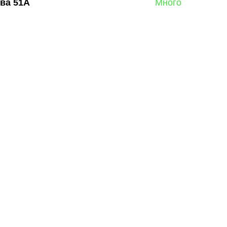
ва 51А
Много