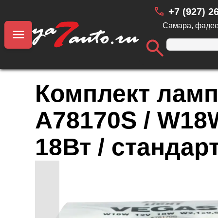
+7 (927) 2
Самара, фадее
Комплект ламп
A78170S / W18W
18Вт / станда