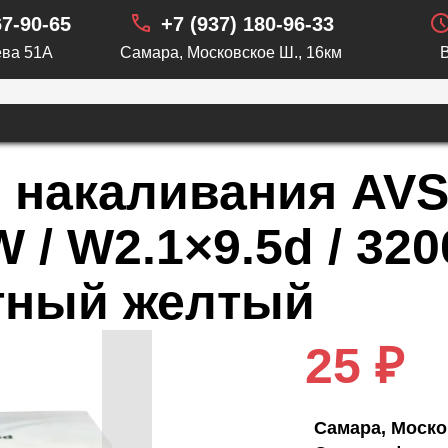
67-90-65
+7 (937) 180-96-33
ва 51А
Самара, Московское Ш., 16км
 накаливания AVS
 / W2.1×9.5d / 320
ртный желтый
25 ₽
Самара, Моско