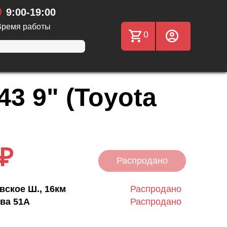
9:00-19:00
Время работы
0
3 9" (Toyota
 ₽
Распродано
вское Ш., 16км
Распродано
ва 51А
Распродано