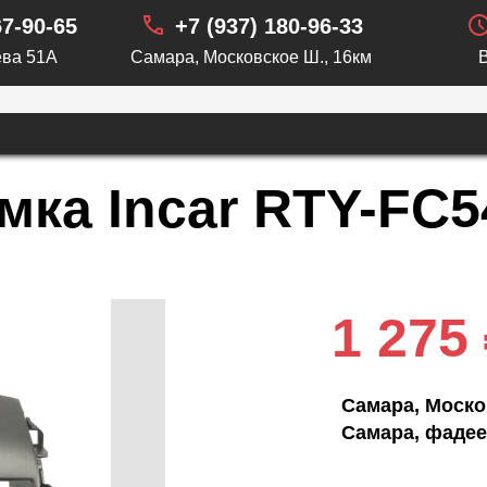
67-90-65
+7 (937) 180-96-33
ва 51А
Самара, Московское Ш., 16км
ка Incar RTY-FC54
1 275
Самара, Моско
Самара, фадее