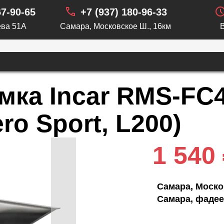
67-90-65
+7 (937) 180-96-33
ва 51А
Самара, Московское Ш., 16км
мка Incar RMS-FC4
ero Sport, L200)
1 540
Самара, Моско
Самара, фадее