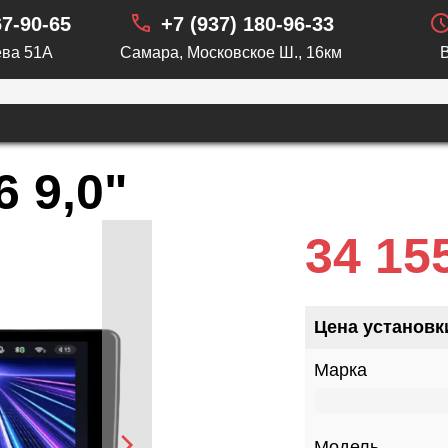
67-90-65
+7 (937) 180-96-33
ва 51А
Самара, Московское Ш., 16км
6 9,0"
34 15
Цена установк
Марка
Модель