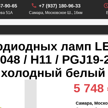
67-90-65
+7 (937) 180-96-33
ва 51А
Самара, Московское Ш., 16км
одиодных ламп LE
48 / H11 / PGJ19-2
 / холодный белый
5 748
Самара, Моско