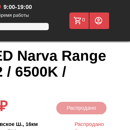
9:00-19:00
Время работы
0
D Narva Range
 / 6500K /
 ₽
Распродано
вское Ш., 16км
Распродано